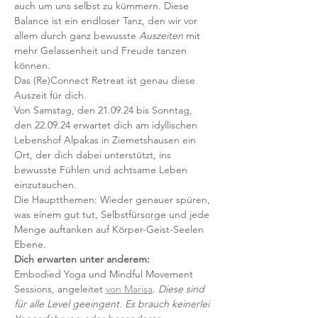
auch um uns selbst zu kümmern. Diese 
Balance ist ein endloser Tanz, den wir vor 
allem durch ganz bewusste 
Auszeiten 
mit 
mehr Gelassenheit und Freude tanzen 
können.
Das (Re)Connect Retreat ist genau diese 
Auszeit für dich.
Von Samstag, den 21.09.24 bis Sonntag, 
den 22.09.24 erwartet dich am idyllischen 
Lebenshof Alpakas in Ziemetshausen ein 
Ort, der dich dabei unterstützt, ins 
bewusste Fühlen und achtsame Leben 
einzutauchen.
Die Hauptthemen: Wieder genauer spüren, 
was einem gut tut, Selbstfürsorge und jede 
Menge auftanken auf Körper-Geist-Seelen 
Ebene.
Dich erwarten unter anderem:
Embodied Yoga und Mindful Movement 
Sessions, angeleitet 
von Marisa
. 
Diese sind 
für alle Level geeingent. Es brauch keinerlei 