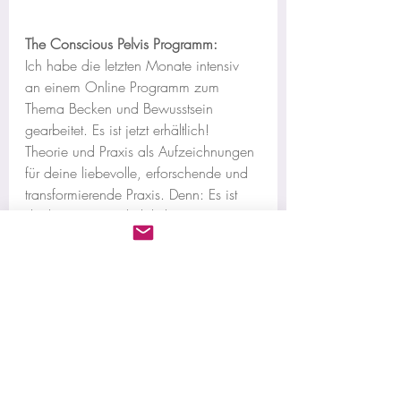
The Conscious Pelvis Programm:
Ich habe die letzten Monate intensiv 
an einem Online Programm zum 
Thema Becken und Bewusstsein 
gearbeitet. Es ist jetzt erhältlich!
Theorie und Praxis als Aufzeichnungen 
für deine liebevolle, erforschende und 
transformierende Praxis. Denn: Es ist 
der bewusste und ehrliche Umgang, 
der Dinge verändert. Ich gebe dir Tools 
und Wissen an die Hand, die deine 
Beziehung zum Becken garantiert 
verändern.
Zum Programm